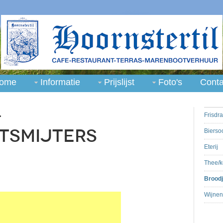
ome
Informatie
Prijslijst
Foto's
Conta
-
Frisdr
tsmijters
Bierso
Eterij
Thee/k
Broodj
Wijnen