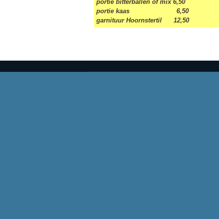
portie bitterballen of mix 6,50
portie kaas 6,50
garnituur Hoornstertil 12,50