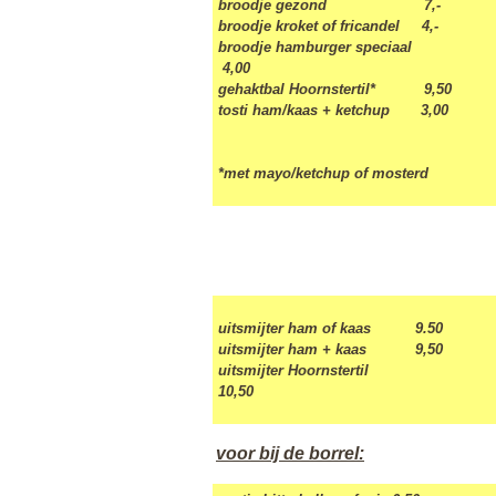
broodje gezond 7,-
broodje kroket of fricandel 4,-
broodje hamburger speciaal
4,00
gehaktbal Hoornstertil* 9,50
tosti ham/kaas + ketchup 3,00
*met mayo/ketchup of mosterd
uitsmijter ham of kaas 9.50
uitsmijter ham + kaas 9,50
uitsmijter Hoornstertil
10,50
voor bij de borrel: