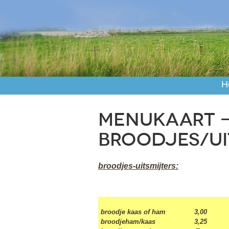
H
Menukaart 
Broodjes/ui
broodjes-uitsmijters:
broodje kaas of ham 3,00
broodjeham/kaas 3,25