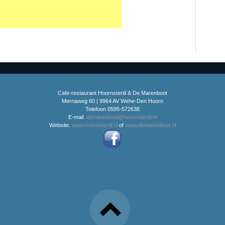
Cafe-restaurant Hoornstertil & De Marenboot
Mernaweg 60 | 9964 AV Wehe-Den Hoorn
Telefoon 0595-572638
E-mail.
demarenboot@hoornstertil.nl
Website.
www.hoornstertil.nl
of
www.demarenboot.nl