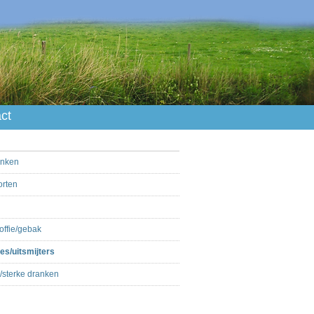
ct
anken
orten
offie/gebak
es/uitsmijters
/sterke dranken