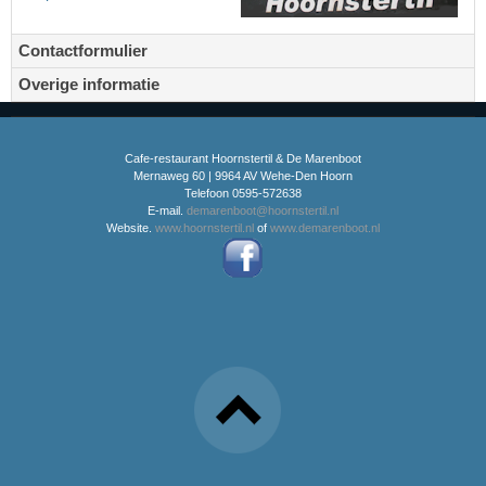
Contactformulier
Overige informatie
Cafe-restaurant Hoornstertil & De Marenboot
Mernaweg 60 | 9964 AV Wehe-Den Hoorn
Telefoon 0595-572638
E-mail.
demarenboot@hoornstertil.nl
Website.
www.hoornstertil.nl
of
www.demarenboot.nl