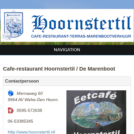
NAVIGATION
Cafe-restaurant Hoornstertil / De Marenboot
Contactpersoon
Mernaweg 60
9964 AV
Wehe-Den Hoorn.
0595-572638
06-53385345
http://www.hoornstertil.nl/